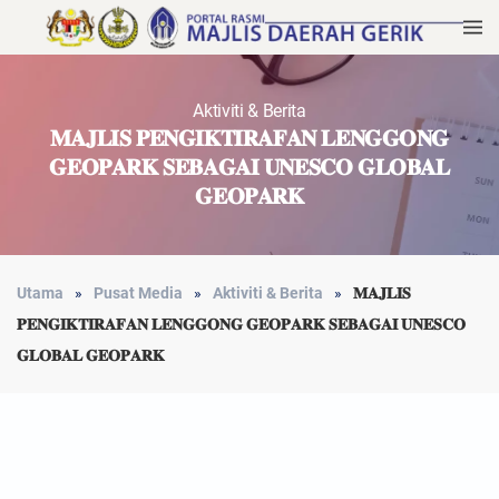
Aktiviti & Berita
𝐌𝐀𝐉𝐋𝐈𝐒 𝐏𝐄𝐍𝐆𝐈𝐊𝐓𝐈𝐑𝐀𝐅𝐀𝐍 𝐋𝐄𝐍𝐆𝐆𝐎𝐍𝐆
𝐆𝐄𝐎𝐏𝐀𝐑𝐊 𝐒𝐄𝐁𝐀𝐆𝐀𝐈 𝐔𝐍𝐄𝐒𝐂𝐎 𝐆𝐋𝐎𝐁𝐀𝐋
𝐆𝐄𝐎𝐏𝐀𝐑𝐊
Utama
Pusat Media
Aktiviti & Berita
𝐌𝐀𝐉𝐋𝐈𝐒
𝐏𝐄𝐍𝐆𝐈𝐊𝐓𝐈𝐑𝐀𝐅𝐀𝐍 𝐋𝐄𝐍𝐆𝐆𝐎𝐍𝐆 𝐆𝐄𝐎𝐏𝐀𝐑𝐊 𝐒𝐄𝐁𝐀𝐆𝐀𝐈 𝐔𝐍𝐄𝐒𝐂𝐎
𝐆𝐋𝐎𝐁𝐀𝐋 𝐆𝐄𝐎𝐏𝐀𝐑𝐊