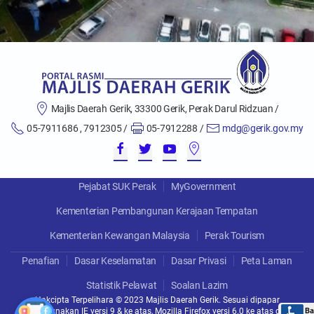
Majlis Daerah Gerik, 33300 Gerik, Perak Darul Ridzuan /
05-7911686 , 7912305 /
05-7912288 /
mdg@gerik.gov.my
Pejabat SUK Perak
MyGovernment
Kementerian Pembangunan Kerajaan Tempatan
Kementerian Kewangan Malaysia
Perak Tourism
Penafian
Dasar Keselamatan
Dasar Privasi
Peta Laman
Statistik Pelawat
Soalan Lazim
Hakcipta Terpelihara © 2023 Majlis Daerah Gerik. Sesuai dipapar
menggunakan IE versi 9 & ke atas, Mozilla Firefox versi 6.0 ke atas dan