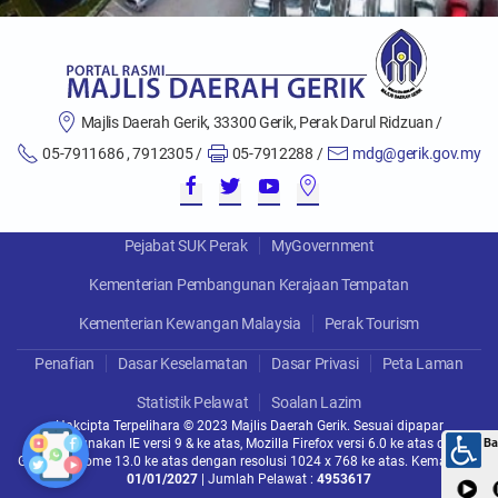
Majlis Daerah Gerik, 33300 Gerik, Perak Darul Ridzuan /
05-7911686 , 7912305 /
05-7912288 /
mdg@gerik.gov.my
Pejabat SUK Perak
MyGovernment
Kementerian Pembangunan Kerajaan Tempatan
Kementerian Kewangan Malaysia
Perak Tourism
Penafian
Dasar Keselamatan
Dasar Privasi
Peta Laman
Statistik Pelawat
Soalan Lazim
Hakcipta Terpelihara © 2023 Majlis Daerah Gerik. Sesuai dipapar
menggunakan IE versi 9 & ke atas, Mozilla Firefox versi 6.0 ke atas dan
Google Chrome 13.0 ke atas dengan resolusi 1024 x 768 ke atas. Kemaskini :
01/01/2027
| Jumlah Pelawat :
4953617