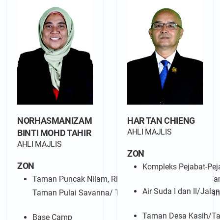
NORHASMANIZAM
HAR TAN CHIENG
AHLI MAJLIS
BINTI MOHD TAHIR
AHLI MAJLIS
ZON
ZON
Kompleks Pejabat-Pe
Taman Puncak Nilam, RPA 3, Taman Desa Delima, Ta
Air Suda I dan II/Ja
Taman Pulai Savanna/ Taman Meranti Merah, Taman 
Taman Desa Kasih/T
Base Camp