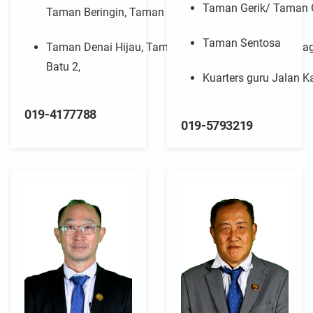
Taman Gerik/ Taman G
Taman Beringin, Taman Angsana
Taman Sentosa
Taman Denai Hijau, Taman Denai Alam, Pusat Pernia
Batu 2,
Kuarters guru Jalan 
019-4177788
019-5793219