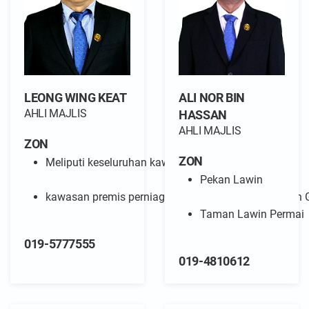
LEONG WING KEAT
ALI NOR BIN
AHLI MAJLIS
HASSAN
AHLI MAJLIS
ZON
ZON
Meliputi keseluruhan kawasan Pekan Gerik, UPRA 1
Pekan Lawin
kawasan premis perniagaan dan pasar dalam Pekan G
Taman Lawin Permai
019-5777555
019-4810612