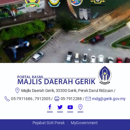
Majlis Daerah Gerik, 33300 Gerik, Perak Darul Ridzuan /
05-7911686 , 7912305 /
05-7912288 /
mdg@gerik.gov.my
Pejabat SUK Perak
MyGovernment