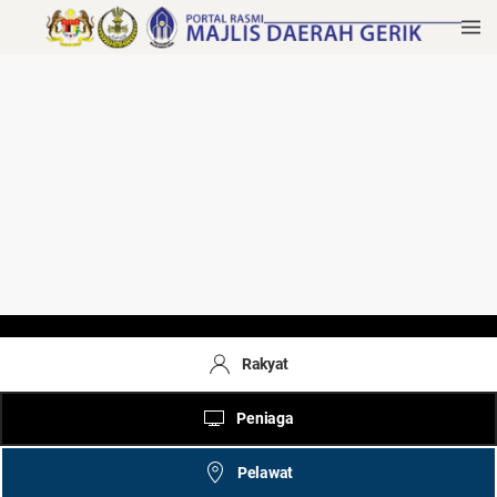
Rakyat
Peniaga
Pelawat