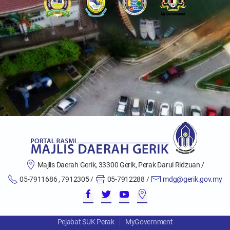
Majlis Daerah Gerik, 33300 Gerik, Perak Darul Ridzuan /
05-7911686 , 7912305 /
05-7912288 /
mdg@gerik.gov.my
Pejabat SUK Perak
MyGovernment